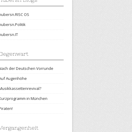
hubersn.RISC OS
hubersn.Politik
hubersn.IT
Gegenwart
Nach der Deutschen Vorrunde
Auf Augenhöhe
Musikkassettenrevival?
Kurzprogramm in München
Piraten!
Vergangenheit