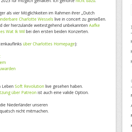
 2023 für möglich gehalten. Ich gehörte
nicht dazu
.
iger als vier Möglichkeiten im Rahmen ihrer „Dutch
underbare Charlotte Wessels
live in concert zu genießen.
nd der hierzulande weitestgehend unbekannten
Aafke
les Wat Ik Wil
bei den ersten beiden Konzerten.
tenkauflinks
über Charlottes Homepage
):
t
eem
uwarden
im Leben
Soft Revolution
live gesehen haben.
tzung über Patreon
ist auch eine valide Option.
die Niederländer unseren
squatsch nicht mitmachen.