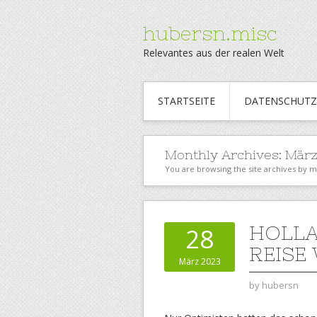
hubersn.misc
Relevantes aus der realen Welt
STARTSEITE
DATENSCHUTZ
Monthly Archives:
März
You are browsing the site archives by 
HOLLA
28
REISE 
März 2023
by
hubersn