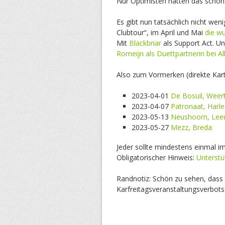
Nur Optimisten hatten das schon
Es gibt nun tatsächlich nicht wen
Clubtour“, im April und Mai
die w
Mit
Blackbriar
als Support Act. U
Romeijn als Duettpartnerin bei Al
Also zum Vormerken (direkte Kar
2023-04-01
De Bosuil, Weer
2023-04-07
Patronaat, Harl
2023-05-13
Neushoorn, Lee
2023-05-27
Mezz, Breda
Jeder sollte mindestens einmal 
Obligatorischer Hinweis:
Unterstü
Randnotiz: Schön zu sehen, dass 
Karfreitagsveranstaltungsverbot