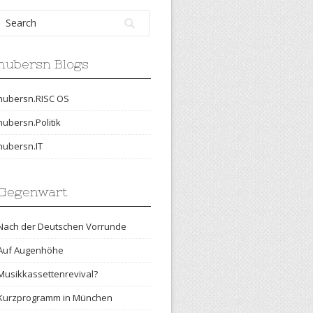
hubersn Blogs
hubersn.RISC OS
hubersn.Politik
hubersn.IT
Gegenwart
Nach der Deutschen Vorrunde
Auf Augenhöhe
Musikkassettenrevival?
Kurzprogramm in München