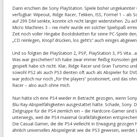
Dann erschien die Sony PlayStation. Spiele bisher ungekannter 
verfügbar: Wipeout, Ridge Racer, Tekken, ISS, Formel 1 – als So
auf 299 DM senkte, konnte ich nicht länger widerstehen. Zu ach
Micro Machines 3 – nie mehr wurde ein solcher Spielspaß errei
Zeit noch voller Hingabe Bootdisketten für seine PC-Spiele den
„CD reinlegen, Knopf drücken, los geht’s“ auch einiges abgewin
Und so folgten die PlayStation 2, PSP, PlayStation 3, PS Vita…ab
Was war geschehen? Ich habe zwar immer fleißig Konsolen geka
gespielt habe ich nicht. Klar, Ridge Racer und Gran Turismo und
sowohl PS2 als auch PS3 dienten oft auch als Abspieler für DV
war jedoch nur noch „for the players“ positioniert, und das o
Racer – also auch ohne mich.
Nun hätte ich eine PS4 wieder in Betracht gezogen, wenn Sony
Blu-Ray-Abspielfähigkeiten ausgestattet hätte. Schade, Sony. D
Zielgruppe für die PS4 ziemlich ein – die Hardcore-Gamer sind
unterwegs, weil die PS4 maximal Grafikfähigkeiten entsprechen
Die Casual Gamer, die die PS4 vielleicht in Erwägung gezogen h
ähnlich universelles Abspielgerät wie die PS3 gewesen, werdet