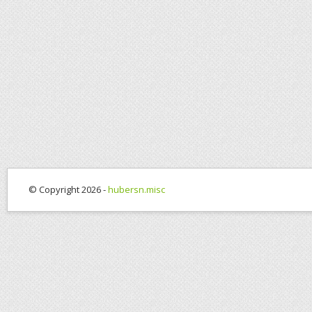
© Copyright 2026 -
hubersn.misc