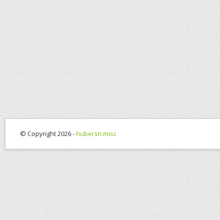
© Copyright 2026 -
hubersn.misc